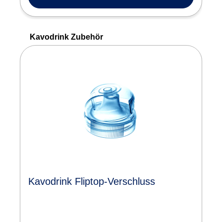
Produktgalerie überspringen
Kavodrink Zubehör
Kavodrink Fliptop-Verschluss