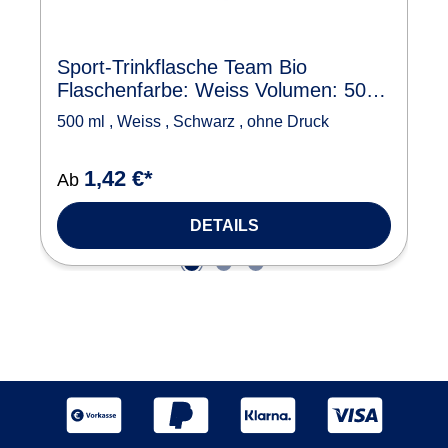
Sport-Trinkflasche Team Bio
Flaschenfarbe: Weiss Volumen: 500
ml Verschlussfarbe: Schwarz Druck:
500 ml
,
Weiss
,
Schwarz
,
ohne Druck
ohne Druck
1,42 €*
Ab
DETAILS