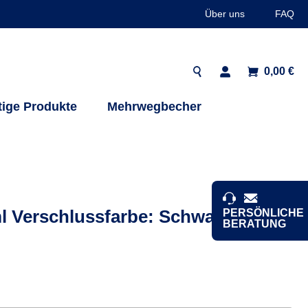
Über uns
FAQ
0,00 €
tige Produkte
Mehrwegbecher
l Verschlussfarbe: Schwarz-
PERSÖNLICHE
BERATUNG
Sie haben Fragen
zu unseren
Produkten und
unserem Service?
Gern sind wir für
Sie da! Sie
SWÄHLEN
erreichen uns