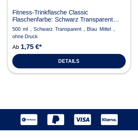
Fitness-Trinkflasche Classic
Flaschenfarbe: Schwarz Transparent
Volumen: 500 ml Verschlussfarbe: Blau
500 ml
,
Schwarz Transparent
,
Blau Mittel
,
Mittel Druck: ohne Druck
ohne Druck
1,75 €*
Ab
DETAILS