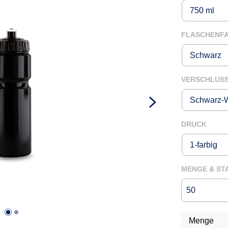
FLASCHENF
VERSCHLUS
AUSW
DRUCK
MENGE & ST
Menge