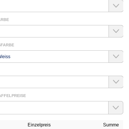
telefonisch unter
05551/9949-16, per
Mail an
info@trinkflaschenexp
oder nutzen Sie
AUSWÄHLEN
ARBE
das folgende
Kontaktformular:
KONTAKTFORMULAR
AUSWÄHLEN
SFARBE
ÄHLEN
AFFELPREISE
Einzelpreis
Summe