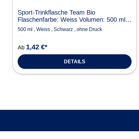
Sport-Trinkflasche Team Bio
Flaschenfarbe: Weiss Volumen: 500 ml
Verschlussfarbe: Schwarz Druck: ohne
500 ml
,
Weiss
,
Schwarz
,
ohne Druck
Druck
1,42 €*
Ab
DETAILS